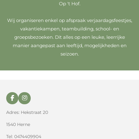
Op 't Hof.
Wij organiseren enkel op afspraak verjaardagsfeestjes,
vakantiekampen, teambuilding, school- en
groepsbezoeken. Dit alles op een leuke, leerrijke
manier aangepast aan leeftijd, mogelijkheden en
seizoen.
F
I
a
n
c
s
Adres: Hekstraat 20
e
t
b
a
1540 Herne
o
g
o
r
Tel: 0474409904