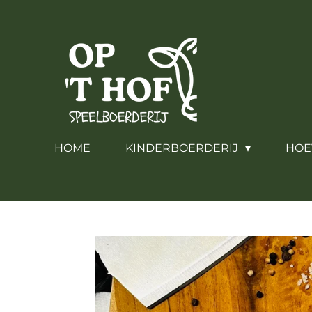
Ga
direct
naar
de
hoofdinhoud
HOME
KINDERBOERDERIJ
HOE