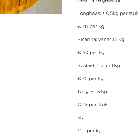
Geschatte gewicht:
Longhaas: ± 0,5kg per st
€ 28 per kg
Picanha: vanaf 1,5 kg
€ 40 per kg
Rosbief: ± 0,5 - 1 kg
€ 25 per kg
Tong: ± 1,5 kg
€ 23 per stuk
Staart:
€10 per kg