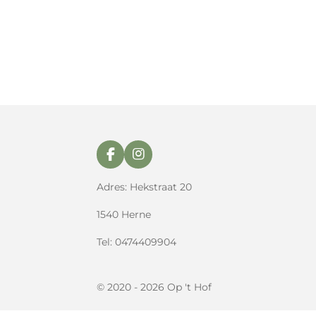
F
I
a
n
c
s
Adres: Hekstraat 20
e
t
b
a
1540 Herne
o
g
o
r
Tel: 0474409904
k
a
m
© 2020 - 2026 Op 't Hof